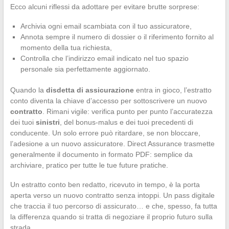
Ecco alcuni riflessi da adottare per evitare brutte sorprese:
Archivia ogni email scambiata con il tuo assicuratore,
Annota sempre il numero di dossier o il riferimento fornito al
momento della tua richiesta,
Controlla che l’indirizzo email indicato nel tuo spazio
personale sia perfettamente aggiornato.
Quando la
disdetta di assicurazione
entra in gioco, l’estratto
conto diventa la chiave d’accesso per sottoscrivere un nuovo
contratto
. Rimani vigile: verifica punto per punto l’accuratezza
dei tuoi
sinistri
, del bonus-malus e dei tuoi precedenti di
conducente. Un solo errore può ritardare, se non bloccare,
l’adesione a un nuovo assicuratore. Direct Assurance trasmette
generalmente il documento in formato PDF: semplice da
archiviare, pratico per tutte le tue future pratiche.
Un estratto conto ben redatto, ricevuto in tempo, è la porta
aperta verso un nuovo contratto senza intoppi. Un pass digitale
che traccia il tuo percorso di assicurato… e che, spesso, fa tutta
la differenza quando si tratta di negoziare il proprio futuro sulla
strada.