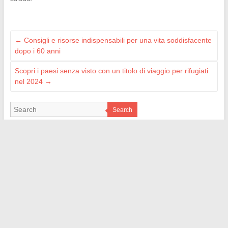
←
Consigli e risorse indispensabili per una vita soddisfacente
dopo i 60 anni
Scopri i paesi senza visto con un titolo di viaggio per rifugiati
nel 2024
→
Search
LES SITES AMIS
M Technologie
Signal Auto
Bordel de Nerd
Web Bretagne