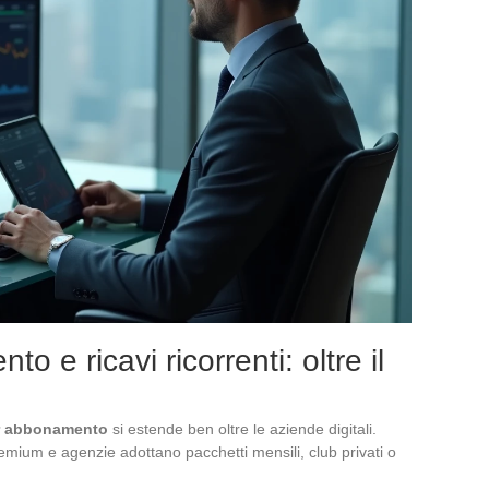
 e ricavi ricorrenti: oltre il
per abbonamento
si estende ben oltre le aziende digitali.
remium e agenzie adottano pacchetti mensili, club privati o