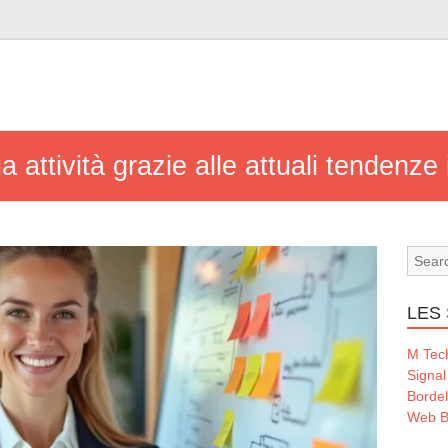
 attività grazie alle attuali tendenze 
LES 
M Tec
Signal
Borde
Web B