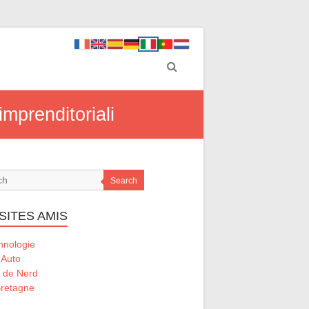
imprenditoriali
Search
SITES AMIS
hnologie
 Auto
l de Nerd
retagne