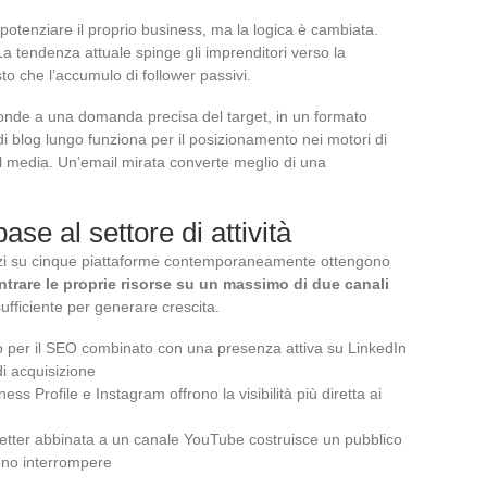
potenziare il proprio business, ma la logica è cambiata.
a tendenza attuale spinge gli imprenditori verso la
o che l’accumulo di follower passivi.
onde a una domanda precisa del target, in un formato
 di blog lungo funziona per il posizionamento nei motori di
al media. Un’email mirata converte meglio di una
base al settore di attività
forzi su cinque piattaforme contemporaneamente ottengono
trare le proprie risorse su un massimo di due canali
ufficiente per generare crescita.
to per il SEO combinato con una presenza attiva su LinkedIn
di acquisizione
ss Profile e Instagram offrono la visibilità più diretta ai
letter abbinata a un canale YouTube costruisce un pubblico
sono interrompere