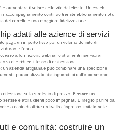
ità e aumentare il valore della vita del cliente. Un coach
le in accompagnamento continuo tramite abbonamento nota
 del carrello e una maggiore fidelizzazione.
ip adatti alle aziende di servizi
ente paga un importo fisso per un volume definito di
avi durante l’anno
 accesso a formazioni, webinar o strumenti riservati ai
za che riduce il tasso di disiscrizione
o: un’azienda artigianale può combinare una spedizione
namento personalizzato, distinguendosi dall’e-commerce
 riflessione sulla strategia di prezzo.
Fissare un
xpertise
e attira clienti poco impegnati. È meglio partire da
nche a costo di offrire un livello d’ingresso limitato nelle
ti e comunità: costruire un