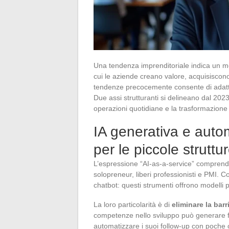
Una tendenza imprenditoriale indica un m
cui le aziende creano valore, acquisiscono c
tendenze precocemente consente di adatta
Due assi strutturanti si delineano dal 2023-
operazioni quotidiane e la trasformazione d
IA generativa e autom
per le piccole struttu
L’espressione “AI-as-a-service” comprende 
solopreneur, liberi professionisti e PMI. 
chatbot: questi strumenti offrono modelli 
La loro particolarità è di
eliminare la barr
competenze nello sviluppo può generare fu
automatizzare i suoi follow-up con poche 