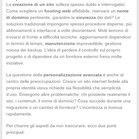
La
creazione di un sito
solleva spesso dubbi e interrogativi.
Come scegliere un
hosting web
affidabile, riservare un
nome
di dominio
pertinente, garantire la
sicurezza
dei dati? Le
soluzioni tradizionali impongono spesso procedure disperse, più
abbonamenti e interfacce a volte disorientanti. Molti temono di
trovarsi di fronte a difficoltà tecniche: aggiornamenti dispendiosi
in termini di tempo,
manutenzione
imprevedibile, gestione
noiosa dei backup. L’idea di perdere il controllo sul proprio
progetto o di dipendere da un fornitore esterno frena molte
iniziative.
La questione della
personalizzazione avanzata
è anche al
centro delle preoccupazioni. Creare un sito internet fedele alla
propria identità visiva richiede sia flessibilità che semplicità
d’uso. Emergono altre problematiche: chi possiede realmente il
sito, i contenuti, il nome di dominio? Cosa succede durante una
migrazione o un cambio di fornitore? L’incertezza si insinua
rapidamente.
Per chiarire gli aspetti da non trascurare, ecco due punti
principali: