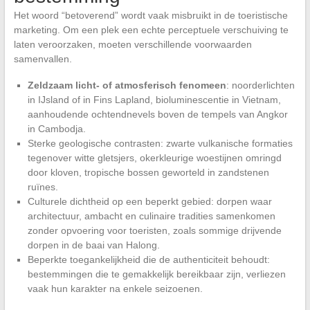
Het woord “betoverend” wordt vaak misbruikt in de toeristische
marketing. Om een plek een echte perceptuele verschuiving te
laten veroorzaken, moeten verschillende voorwaarden
samenvallen.
Zeldzaam licht- of atmosferisch fenomeen
: noorderlichten
in IJsland of in Fins Lapland, bioluminescentie in Vietnam,
aanhoudende ochtendnevels boven de tempels van Angkor
in Cambodja.
Sterke geologische contrasten: zwarte vulkanische formaties
tegenover witte gletsjers, okerkleurige woestijnen omringd
door kloven, tropische bossen geworteld in zandstenen
ruïnes.
Culturele dichtheid op een beperkt gebied: dorpen waar
architectuur, ambacht en culinaire tradities samenkomen
zonder opvoering voor toeristen, zoals sommige drijvende
dorpen in de baai van Halong.
Beperkte toegankelijkheid die de authenticiteit behoudt:
bestemmingen die te gemakkelijk bereikbaar zijn, verliezen
vaak hun karakter na enkele seizoenen.