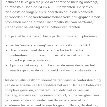
instructies te volgen die je via academische melding ontvangt,
en meestal tussen de 24 en 48 uur te wachten. De secties
“Veelgestelde vragen” en “Ondersteuning” bieden concrete
antwoorden op de
veelvoorkomende verbindingsproblemen
:
problemen met de browser, incompatibiliteit van hardware,
vragen over beveiliging of het beheer van rechten.
Om je snel te oriënteren, hier zijn de onmisbare hulpbronnen:
Sectie “
ondersteuning
” van het portaal voor de FAQ
Direct contact met de
academische technische
ondersteuning
: online formulier of specifiek nummer
afhankelijk van je instelling
Tips voor het veilig gebruiken van de e-maildienst en het
waarborgen van de vertrouwelijkheid van de uitwisselingen
Als de situatie vastloopt, neemt de
technische ondersteuning
van de academie van Nancy-Metz het over. Het team behandelt
complexe gevallen, softwarefouten, definitief verlies van
toegang, volgens een rigoureus protocol, om de veiligheid van
gegevens en de continuïteit van de service voor al het
academische personeel te waarborgen. In Nancy, Bar-le-Duc,