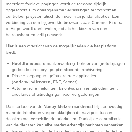
meerdere foutieve pogingen wordt de toegang tijdelijk
opgeschort. Om onaangename verrassingen te voorkomen,
controleer je systematisch de invoer van je identificaties. Een
verbinding via een bijgewerkte browser, zoals Chrome, Firefox
of Edge, wordt aanbevolen, net als het kiezen van een
betrouwbaar en veilig netwerk.
Hier is een overzicht van de mogelijkheden die het platform
biedt:
Hoofdfuncties
: e-mailverwerking, beheer van grote bijlagen,
gedeelde directory, geoptimaliseerde archivering.
Directe toegang tot geïntegreerde applicaties
(
onderwijsdiensten
, ENT, Sconet).
Automatische meldingen bij ontvangst van uitnodigingen,
circulaires of uitnodigingen voor vergaderingen.
De interface van de
Nancy-Metz e-maildienst
blijft eenvoudig,
maar de tabbladen vergemakkelijken de navigatie tussen
dossiers met verschillende prioriteiten. Dankzij de centralisatie
van de diensten kan elke medewerker zijn berichten verwerken
en toegang krijgen tot de tools die hij nodig heeft zonder tijd te