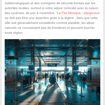
météorologiques et des consignes de sécurité émises par les
autorités locales, surtout si votre séjour coïncide avec la saison
des cyclones, de juin à novembre. ‘
La Paz Mexique : dangereux
‘
ne doit pas être une assertion prise à la légère ; bien que cette
ville soit généralement considérée comme paisible, les aléas
naturels ne connaissent pas de frontières et peuvent toucher
toute région.