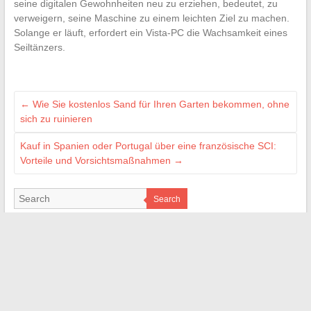
seine digitalen Gewohnheiten neu zu erziehen, bedeutet, zu
verweigern, seine Maschine zu einem leichten Ziel zu machen.
Solange er läuft, erfordert ein Vista-PC die Wachsamkeit eines
Seiltänzers.
←
Wie Sie kostenlos Sand für Ihren Garten bekommen, ohne
sich zu ruinieren
Kauf in Spanien oder Portugal über eine französische SCI:
Vorteile und Vorsichtsmaßnahmen
→
Search
LES SITES AMIS
M Technologie
Signal Auto
Bordel de Nerd
Web Bretagne