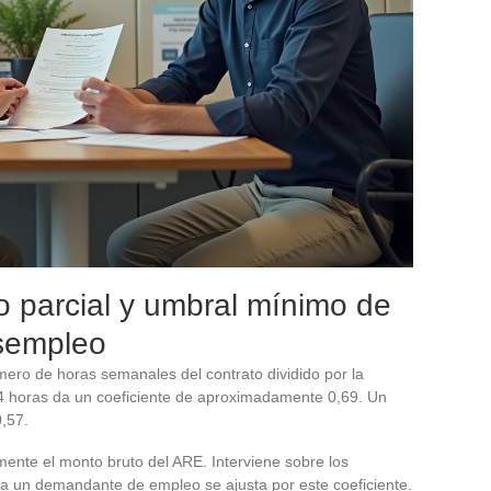
o parcial y umbral mínimo de
esempleo
mero de horas semanales del contrato dividido por la
24 horas da un coeficiente de aproximadamente 0,69. Un
,57.
mente el monto bruto del ARE. Interviene sobre los
a un demandante de empleo se ajusta por este coeficiente.