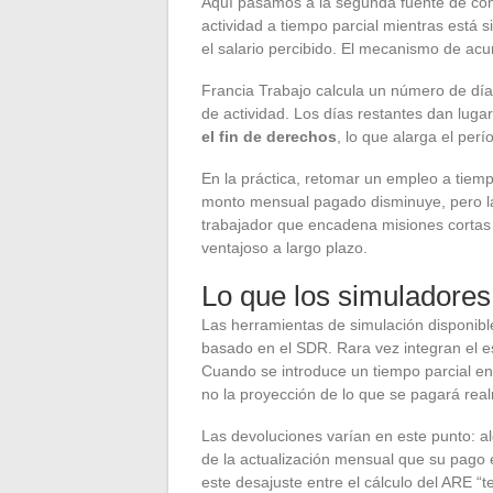
Aquí pasamos a la segunda fuente de co
actividad a tiempo parcial mientras está
el salario percibido. El mecanismo de ac
Francia Trabajo calcula un número de día
de actividad. Los días restantes dan luga
el fin de derechos
, lo que alarga el per
En la práctica, retomar un empleo a tiempo
monto mensual pagado disminuye, pero la 
trabajador que encadena misiones cortas
ventajoso a largo plazo.
Lo que los simuladore
Las herramientas de simulación disponib
basado en el SDR. Rara vez integran el e
Cuando se introduce un tiempo parcial en 
no la proyección de lo que se pagará rea
Las devoluciones varían en este punto:
de la actualización mensual que su pago e
este desajuste entre el cálculo del ARE “