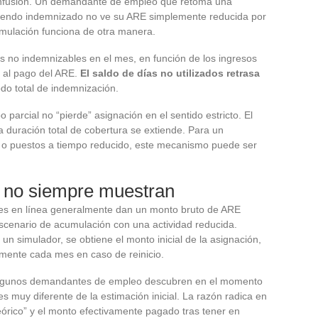
nfusión. Un demandante de empleo que retoma una
 siendo indemnizado no ve su ARE simplemente reducida por
umulación funciona de otra manera.
s no indemnizables en el mes, en función de los ingresos
r al pago del ARE.
El saldo de días no utilizados retrasa
íodo total de indemnización.
 parcial no “pierde” asignación en el sentido estricto. El
duración total de cobertura se extiende. Para un
 o puestos a tiempo reducido, este mecanismo puede ser
s no siempre muestran
les en línea generalmente dan un monto bruto de ARE
scenario de acumulación con una actividad reducida.
un simulador, se obtiene el monto inicial de la asignación,
lmente cada mes en caso de reinicio.
 algunos demandantes de empleo descubren en el momento
s muy diferente de la estimación inicial. La razón radica en
teórico” y el monto efectivamente pagado tras tener en