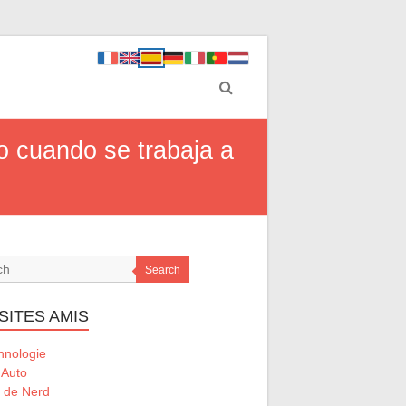
o cuando se trabaja a
Search
SITES AMIS
hnologie
 Auto
l de Nerd