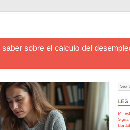
 saber sobre el cálculo del desemple
LES 
M Tec
Signal
Borde