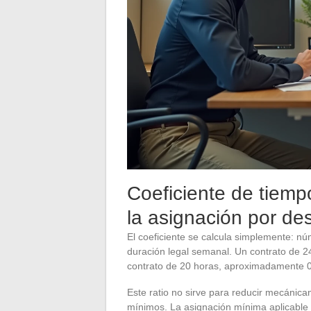
Coeficiente de tiemp
la asignación por d
El coeficiente se calcula simplemente: nú
duración legal semanal. Un contrato de 
contrato de 20 horas, aproximadamente 0
Este ratio no sirve para reducir mecánica
mínimos. La asignación mínima aplicable 