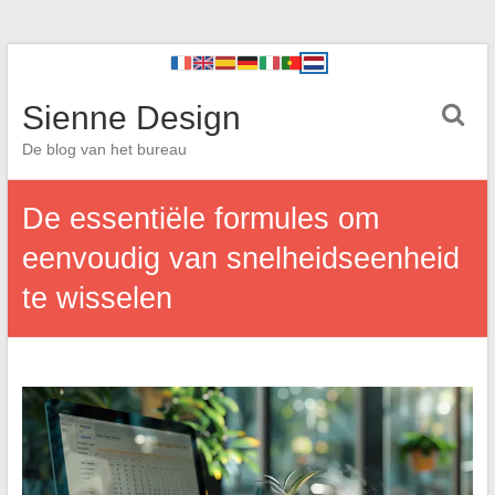
Sienne Design
De blog van het bureau
De essentiële formules om
eenvoudig van snelheidseenheid
te wisselen