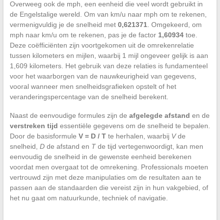
Overweeg ook de mph, een eenheid die veel wordt gebruikt in
de Engelstalige wereld. Om van km/u naar mph om te rekenen,
vermenigvuldig je de snelheid met
0,621371
. Omgekeerd, om
mph naar km/u om te rekenen, pas je de factor
1,60934
toe.
Deze coëfficiënten zijn voortgekomen uit de omrekenrelatie
tussen kilometers en mijlen, waarbij 1 mijl ongeveer gelijk is aan
1,609 kilometers. Het gebruik van deze relaties is fundamenteel
voor het waarborgen van de nauwkeurigheid van gegevens,
vooral wanneer men snelheidsgrafieken opstelt of het
veranderingspercentage van de snelheid berekent.
Naast de eenvoudige formules zijn de
afgelegde afstand
en de
verstreken tijd
essentiële gegevens om de snelheid te bepalen.
Door de basisformule
V = D / T
te herhalen, waarbij
V
de
snelheid,
D
de afstand en
T
de tijd vertegenwoordigt, kan men
eenvoudig de snelheid in de gewenste eenheid berekenen
voordat men overgaat tot de omrekening. Professionals moeten
vertrouwd zijn met deze manipulaties om de resultaten aan te
passen aan de standaarden die vereist zijn in hun vakgebied, of
het nu gaat om natuurkunde, techniek of navigatie.