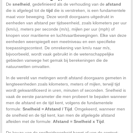
De
snelheid
, gedefinieerd als de verhouding van de
afstand
die is afgelegd tot de
tijd
die is verstreken, is een fundamentele
maat voor beweging. Deze wordt doorgaans uitgedrukt in
eenheden van afstand per tijdseenheid, zoals kilometers per uur
(km/u), meters per seconde (m/s), mijlen per uur (mph) of
knopen voor maritieme en luchtvaartbewegingen. Elke van deze
eenheden weerspiegelt een meetniveau en een specifieke
toepassingscontext. De omrekening van km/u naar m/s,
bijvoorbeeld, wordt vaak gebruikt in de wetenschappelijke
gebieden vanwege het gemak bij berekeningen die de
natuurwetten omvatten.
In de wereld van metingen wordt afstand doorgaans gemeten in
lengteeenheden zoals kilometers, meters of mijlen, terwijl tijd
wordt gekwantificeerd in uren, minuten of seconden. Snelheid is
vaak de eerste parameter die men probeert te bepalen wanneer
men de afstand en de tijd kent, volgens de fundamentele
formule:
Snelheid = Afstand / Tijd
. Omgekeerd, wanneer men
de snelheid en de tijd kent, kan men de afgelegde afstand
afleiden met de formule:
Afstand = Snelheid x Tijd
.
De keuze van de snelheidseenheid hangt af van de context: