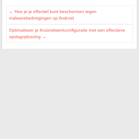
←
Hoe je je effectief kunt beschermen tegen
malwarebedreigingen op Android
Optimaliseer je thuisnetwerkconfiguratie met een effectieve
opslagoplossing
→
Search
LES SITES AMIS
M Technologie
Signal Auto
Bordel de Nerd
Web Bretagne