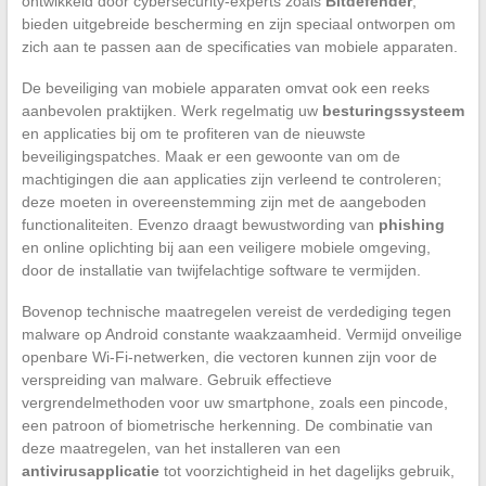
ontwikkeld door cybersecurity-experts zoals
Bitdefender
,
bieden uitgebreide bescherming en zijn speciaal ontworpen om
zich aan te passen aan de specificaties van mobiele apparaten.
De beveiliging van mobiele apparaten omvat ook een reeks
aanbevolen praktijken. Werk regelmatig uw
besturingssysteem
en applicaties bij om te profiteren van de nieuwste
beveiligingspatches. Maak er een gewoonte van om de
machtigingen die aan applicaties zijn verleend te controleren;
deze moeten in overeenstemming zijn met de aangeboden
functionaliteiten. Evenzo draagt bewustwording van
phishing
en online oplichting bij aan een veiligere mobiele omgeving,
door de installatie van twijfelachtige software te vermijden.
Bovenop technische maatregelen vereist de verdediging tegen
malware op Android constante waakzaamheid. Vermijd onveilige
openbare Wi-Fi-netwerken, die vectoren kunnen zijn voor de
verspreiding van malware. Gebruik effectieve
vergrendelmethoden voor uw smartphone, zoals een pincode,
een patroon of biometrische herkenning. De combinatie van
deze maatregelen, van het installeren van een
antivirusapplicatie
tot voorzichtigheid in het dagelijks gebruik,