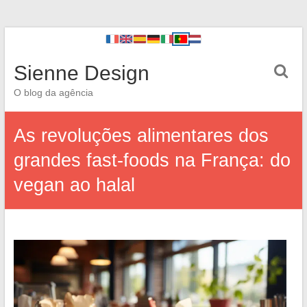
Sienne Design
O blog da agência
As revoluções alimentares dos
grandes fast-foods na França: do
vegan ao halal