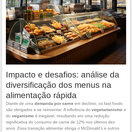
Impacto e desafios: análise da
diversificação dos menus na
alimentação rápida
Diante de uma
demanda por carne
em declínio, os fast-foods
são obrigados a se reinventar. A influência do
vegetarianismo
e
do
veganismo
é inegável, resultando em uma redução
significativa do consumo de carne de 12% nos últimos dez
anos. Essa transição alimentar obriga o McDonald’s e outros