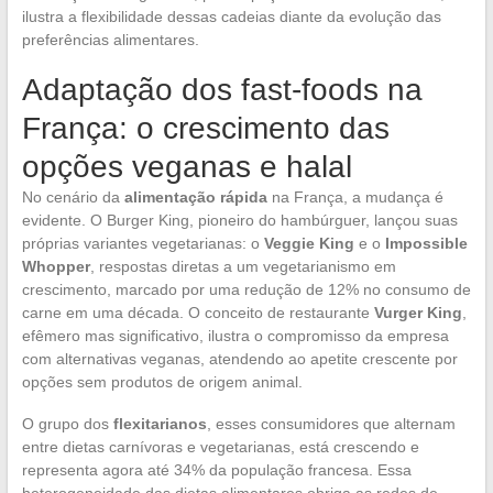
ilustra a flexibilidade dessas cadeias diante da evolução das
preferências alimentares.
Adaptação dos fast-foods na
França: o crescimento das
opções veganas e halal
No cenário da
alimentação rápida
na França, a mudança é
evidente. O Burger King, pioneiro do hambúrguer, lançou suas
próprias variantes vegetarianas: o
Veggie King
e o
Impossible
Whopper
, respostas diretas a um vegetarianismo em
crescimento, marcado por uma redução de 12% no consumo de
carne em uma década. O conceito de restaurante
Vurger King
,
efêmero mas significativo, ilustra o compromisso da empresa
com alternativas veganas, atendendo ao apetite crescente por
opções sem produtos de origem animal.
O grupo dos
flexitarianos
, esses consumidores que alternam
entre dietas carnívoras e vegetarianas, está crescendo e
representa agora até 34% da população francesa. Essa
heterogeneidade das dietas alimentares obriga as redes de