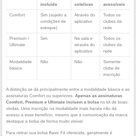
incluída
coletivas
acessíveis
Comfort
Sim (sujeito a
Através do
Todos os
condições de
aplicativo
clubes da
estoque)
rede
Premium /
Sim
Na sala e
Todos os
Ultimate
através do
clubes da
aplicativo
rede
Modalidade
Não
Não
Somente
básica
clube de
inscrição
A distinção se dá principalmente entre a modalidade básica e as
assinaturas Comfort ou superiores.
Apenas as assinaturas
Comfort, Premium e Ultimate incluem a bolsa
no kit de boas-
vindas. Uma inscrição na modalidade mais barata não dá
acesso a esse benefício, mesmo que a comunicação da marca
destaque a bolsa de forma muito visível.
Para retirar sua bolsa Basic Fit oferecida, geralmente é