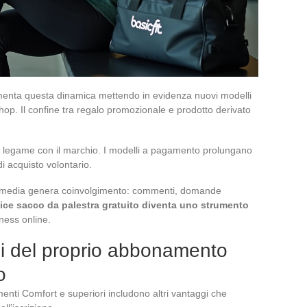
 alimenta questa dinamica mettendo in evidenza nuovi modelli
hop. Il confine tra regalo promozionale e prodotto derivato
imo legame con il marchio. I modelli a pagamento prolungano
i acquisto volontario.
al media genera coinvolgimento: commenti, domande
ice sacco da palestra gratuito diventa uno strumento
ness online.
gi del proprio abbonamento
o
menti Comfort e superiori includono altri vantaggi che