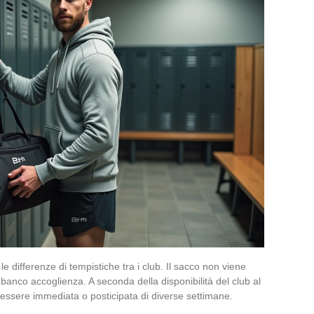
 differenze di tempistiche tra i club. Il sacco non viene
 banco accoglienza. A seconda della disponibilità del club al
essere immediata o posticipata di diverse settimane.