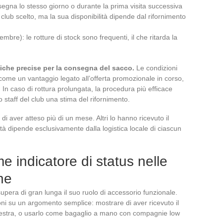
onsegna lo stesso giorno o durante la prima visita successiva
l club scelto, ma la sua disponibilità dipende dal rifornimento
mbre): le rotture di stock sono frequenti, il che ritarda la
tiche precise per la consegna del sacco.
Le condizioni
come un vantaggio legato all’offerta promozionale in corso,
n caso di rottura prolungata, la procedura più efficace
 staff del club una stima del rifornimento.
i aver atteso più di un mese. Altri lo hanno ricevuto il
ità dipende esclusivamente dalla logistica locale di ciascun
me indicatore di status nelle
ne
supera di gran lunga il suo ruolo di accessorio funzionale.
oni su un argomento semplice: mostrare di aver ricevuto il
palestra, o usarlo come bagaglio a mano con compagnie low