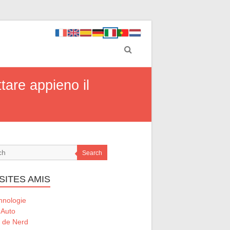
tare appieno il
Search
SITES AMIS
hnologie
 Auto
l de Nerd