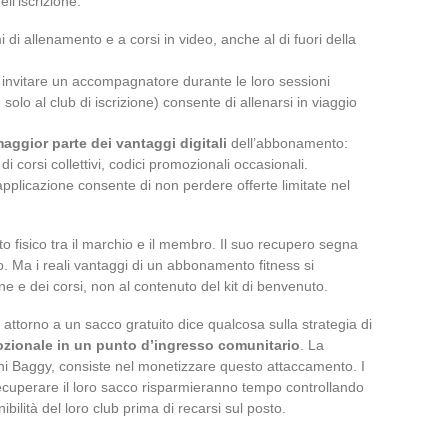
l’iscrizione.
i allenamento e a corsi in video, anche al di fuori della
nvitare un accompagnatore durante le loro sessioni
n solo al club di iscrizione) consente di allenarsi in viaggio
aggior parte dei vantaggi digitali
dell’abbonamento:
i corsi collettivi, codici promozionali occasionali.
applicazione consente di non perdere offerte limitate nel
to fisico tra il marchio e il membro. Il suo recupero segna
. Ma i reali vantaggi di un abbonamento fitness si
one e dei corsi, non al contenuto del kit di benvenuto.
o attorno a un sacco gratuito dice qualcosa sulla strategia di
zionale in un punto d’ingresso comunitario
. La
ini Baggy, consiste nel monetizzare questo attaccamento. I
uperare il loro sacco risparmieranno tempo controllando
bilità del loro club prima di recarsi sul posto.