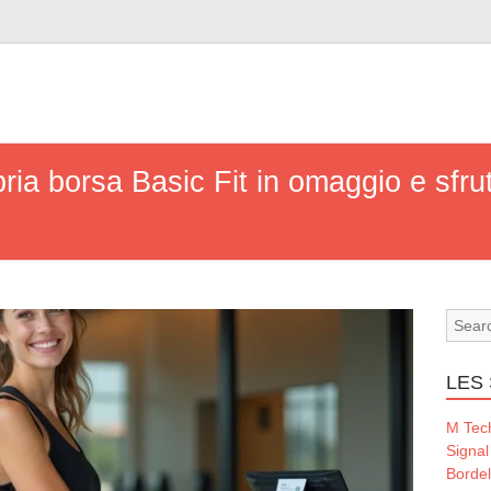
ia borsa Basic Fit in omaggio e sfrut
LES 
M Tec
Signal
Borde