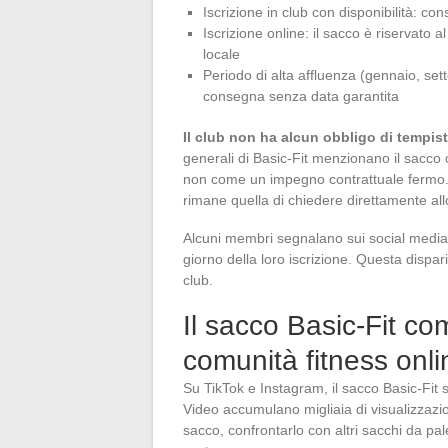
Iscrizione in club con disponibilità: c
Iscrizione online: il sacco è riservato a
locale
Periodo di alta affluenza (gennaio, sette
consegna senza data garantita
Il club non ha alcun obbligo di tempis
generali di Basic-Fit menzionano il sacco 
non come un impegno contrattuale fermo. I
rimane quella di chiedere direttamente allo
Alcuni membri segnalano sui social media d
giorno della loro iscrizione. Questa dispar
club.
Il sacco Basic-Fit co
comunità fitness onli
Su TikTok e Instagram, il sacco Basic-Fit 
Video accumulano migliaia di visualizzazi
sacco, confrontarlo con altri sacchi da 