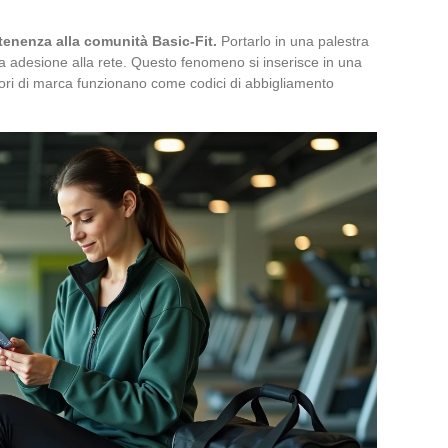
tenenza alla comunità Basic-Fit.
Portarlo in una palestra
ia adesione alla rete. Questo fenomeno si inserisce in una
sori di marca funzionano come codici di abbigliamento