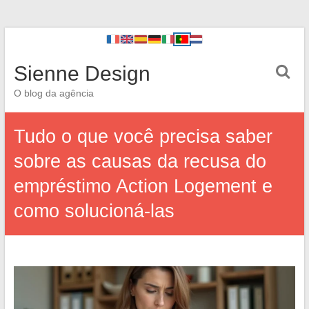
Sienne Design
O blog da agência
Tudo o que você precisa saber
sobre as causas da recusa do
empréstimo Action Logement e
como solucioná-las