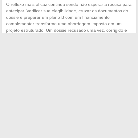
O reflexo mais eficaz continua sendo não esperar a recusa para
antecipar. Verificar sua elegibilidade, cruzar os documentos do
dossiê e preparar um plano B com um financiamento
complementar transforma uma abordagem imposta em um
projeto estruturado. Um dossiê recusado uma vez, corrigido e
reapresentado com os comprovantes corretos, tem todas as
chances de ser aprovado na segunda apresentação.
←
Qual o futuro para Christine Laure após o fechamento de
suas lojas emblemáticas?
Descubra destinos encantados para uma viagem mágica ao
redor do mundo
→
Search
LES SITES AMIS