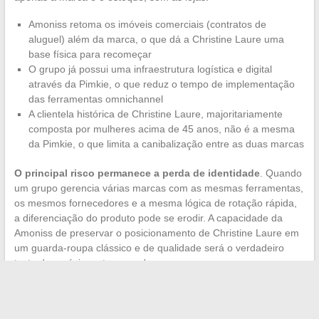
Amoniss retoma os imóveis comerciais (contratos de
aluguel) além da marca, o que dá a Christine Laure uma
base física para recomeçar
O grupo já possui uma infraestrutura logística e digital
através da Pimkie, o que reduz o tempo de implementação
das ferramentas omnichannel
A clientela histórica de Christine Laure, majoritariamente
composta por mulheres acima de 45 anos, não é a mesma
da Pimkie, o que limita a canibalização entre as duas marcas
O principal risco permanece a perda de identidade
. Quando
um grupo gerencia várias marcas com as mesmas ferramentas,
os mesmos fornecedores e a mesma lógica de rotação rápida,
a diferenciação do produto pode se erodir. A capacidade da
Amoniss de preservar o posicionamento de Christine Laure em
um guarda-roupa clássico e de qualidade será o verdadeiro
teste das próximas temporadas.
A marca entra em uma fase onde sua sobrevivência jurídica
está garantida, mas onde sua relevância comercial ainda