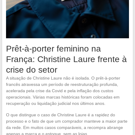
Prêt-à-porter feminino na
França: Christine Laure frente à
crise do setor
A situação de Christine Laure não é isolada. O prêt-à-porter
francês atravessa um período de reestruturação profunda,
acelerada pela crise da Covid e pela inflação dos custos
operacionais. Várias marcas históricas foram colocadas em
recuperação ou liquidação judicial nos últimos anos.
O que distingue o caso de Christine Laure é a rapidez do
processo e o fato de que um comprador manteve a maior parte
da rede. Em muitos casos comparáveis, a recompra abrange
apenas a marca e o estoque, sem as lojas.