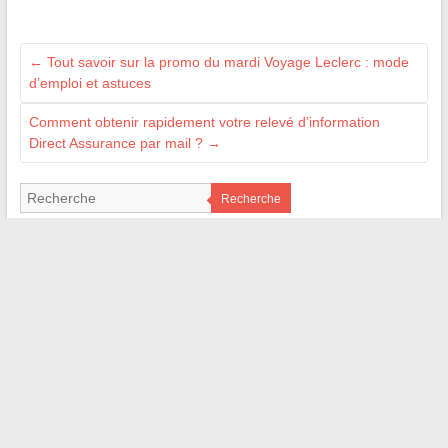
←
Tout savoir sur la promo du mardi Voyage Leclerc : mode
d’emploi et astuces
Comment obtenir rapidement votre relevé d’information
Direct Assurance par mail ?
→
Recherche
LES SITES AMIS
M Technologie
Signal Auto
Bordel de Nerd
Web Bretagne