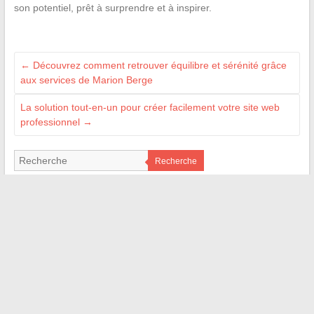
son potentiel, prêt à surprendre et à inspirer.
←
Découvrez comment retrouver équilibre et sérénité grâce
aux services de Marion Berge
La solution tout-en-un pour créer facilement votre site web
professionnel
→
Recherche
LES SITES AMIS
M Technologie
Signal Auto
Bordel de Nerd
Web Bretagne