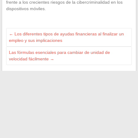
frente a los crecientes riesgos de la cibercriminalidad en los
dispositivos móviles.
←
Los diferentes tipos de ayudas financieras al finalizar un
empleo y sus implicaciones
Las fórmulas esenciales para cambiar de unidad de
velocidad fácilmente
→
Search
LES SITES AMIS
M Technologie
Signal Auto
Bordel de Nerd
Web Bretagne