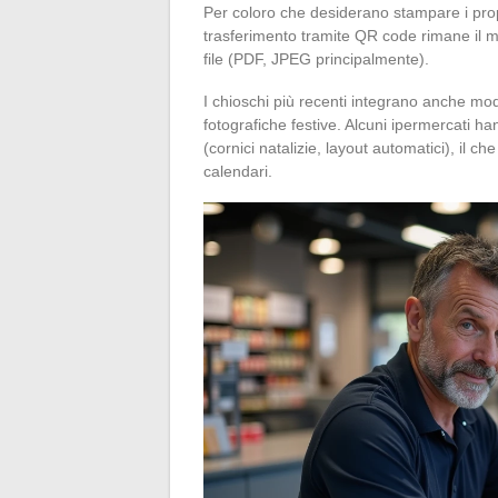
Per coloro che desiderano stampare i propr
trasferimento tramite QR code rimane il me
file (PDF, JPEG principalmente).
I chioschi più recenti integrano anche mod
fotografiche festive. Alcuni ipermercati ha
(cornici natalizie, layout automatici), il ch
calendari.