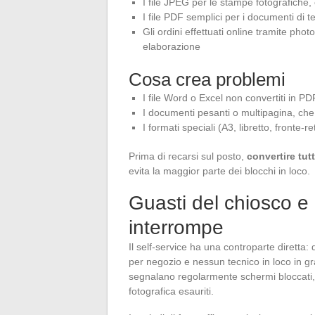
I file JPEG per le stampe fotografiche,
I file PDF semplici per i documenti di
Gli ordini effettuati online tramite phot
elaborazione
Cosa crea problemi
I file Word o Excel non convertiti in PD
I documenti pesanti o multipagina, che
I formati speciali (A3, libretto, fronte-
Prima di recarsi sul posto,
convertire tutt
evita la maggior parte dei blocchi in loco.
Guasti del chiosco e
interrompe
Il self-service ha una controparte diretta:
per negozio e nessun tecnico in loco in gr
segnalano regolarmente schermi bloccati, le
fotografica esauriti.