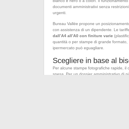
bianco e nero o a colori. Il funzionamento
documenti amministrativi senza restrizioni 
urgenti.
Bureau Vallée propone un posizionamento di
con assistenza di un dipendente. Le tarif
dall’A4 all’A0 con finiture varie
(plastifi
quantità o per stampe di grande formato, B
ipermercato può eguagliare.
Scegliere in base al bi
Per alcune stampe fotografiche rapide, il
spesa. Per un dossier amministrativo di p
Poste o Bureau Vallée evitano brutte sorp
La scelta dipende anche dalla prossimità. 
ipermercato, il che riduce il viaggio per u
La stampa in grande superficie rimane un 
occasionale. Non appena il bisogno supera
sopravvento con attrezzature più complet