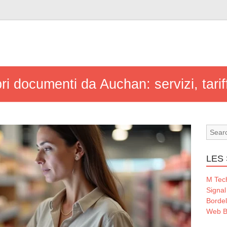
 documenti da Auchan: servizi, tariffe
LES 
M Tec
Signal
Borde
Web B