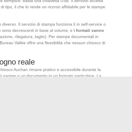
 è semplice: basta una chiavetta USB. Il servizio accetta
di tipo, il che lo rende un ricorso affidabile per le stampe
verso. Il servizio di stampa funziona lì in self-service o
fe sono decrescenti in base al volume, e
i formati vanno
cazione, rilegatura, taglio). Per stampe documentali in
ureau Vallée offre una flessibilità che nessun chiosco di
sogno reale
 chiosco Auchan rimane pratico e accessibile durante la
iù pagine o un documento in un formato particolare, La
rese.
Un ufficio postale si trova spesso più vicino a casa di un
na semplice stampa di fattura o attestazione.
servizio di supporto, pensato per la stampa fotografica
 questo ambito, i negozi specializzati prendono il
e e una manutenzione più reattiva.