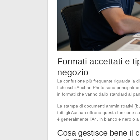
Formati accettati e ti
negozio
La confusione più frequente riguarda la di
I chioschi Auchan Photo sono principalment
in formati che vanno dallo standard al pa
La stampa di documenti amministrativi (bu
tutti gli Auchan offrono questa funzione su
è generalmente l’A4, in bianco e nero o a 
Cosa gestisce bene il 