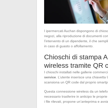
I ipermercati Auchan dispongono di chioschi
negozi, alla riproduzione di documenti c
l’intervento di un dipendente, il che sempl
in caso di guasto o affollamento.
Chioschi di stampa 
wireless tramite QR 
I chioschi installati nelle gallerie commer
service
. L’utente inserisce una chiavetta
scansiona un QR code dal proprio smartpho
Questa connessione wireless da un telefo
necessario trasferire in anticipo le propri
i file rilevati, propone un’anteprima e avv