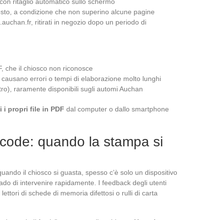
 con ritaglio automatico sullo schermo
 testo, a condizione che non superino alcune pagine
o.auchan.fr, ritirati in negozio dopo un periodo di
F, che il chiosco non riconosce
 causano errori o tempi di elaborazione molto lunghi
retro), raramente disponibili sugli automi Auchan
i i propri file in PDF
dal computer o dallo smartphone
 code: quando la stampa si
 quando il chiosco si guasta, spesso c’è solo un dispositivo
ado di intervenire rapidamente. I feedback degli utenti
ttori di schede di memoria difettosi o rulli di carta