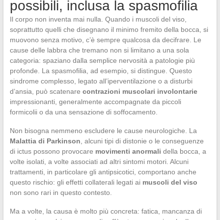
possibili, inclusa la spasmofilia
Il corpo non inventa mai nulla. Quando i muscoli del viso,
soprattutto quelli che disegnano il minimo fremito della bocca, si
muovono senza motivo, c’è sempre qualcosa da decifrare. Le
cause delle labbra che tremano non si limitano a una sola
categoria: spaziano dalla semplice nervosità a patologie più
profonde. La spasmofilia, ad esempio, si distingue. Questo
sindrome complesso, legato all’iperventilazione o a disturbi
d’ansia, può scatenare
contrazioni muscolari involontarie
impressionanti, generalmente accompagnate da piccoli
formicolii o da una sensazione di soffocamento.
Non bisogna nemmeno escludere le cause neurologiche. La
Malattia di Parkinson
, alcuni tipi di distonie o le conseguenze
di ictus possono provocare
movimenti anormali
della bocca, a
volte isolati, a volte associati ad altri sintomi motori. Alcuni
trattamenti, in particolare gli antipsicotici, comportano anche
questo rischio: gli effetti collaterali legati ai
muscoli del viso
non sono rari in questo contesto.
Ma a volte, la causa è molto più concreta: fatica, mancanza di