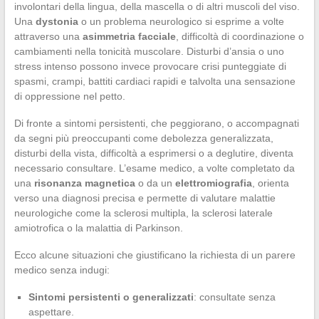
involontari della lingua, della mascella o di altri muscoli del viso.
Una
dystonia
o un problema neurologico si esprime a volte
attraverso una
asimmetria facciale
, difficoltà di coordinazione o
cambiamenti nella tonicità muscolare. Disturbi d’ansia o uno
stress intenso possono invece provocare crisi punteggiate di
spasmi, crampi, battiti cardiaci rapidi e talvolta una sensazione
di oppressione nel petto.
Di fronte a sintomi persistenti, che peggiorano, o accompagnati
da segni più preoccupanti come debolezza generalizzata,
disturbi della vista, difficoltà a esprimersi o a deglutire, diventa
necessario consultare. L’esame medico, a volte completato da
una
risonanza magnetica
o da un
elettromiografia
, orienta
verso una diagnosi precisa e permette di valutare malattie
neurologiche come la sclerosi multipla, la sclerosi laterale
amiotrofica o la malattia di Parkinson.
Ecco alcune situazioni che giustificano la richiesta di un parere
medico senza indugi:
Sintomi persistenti o generalizzati
: consultate senza
aspettare.