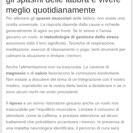
meglio quotidianamente
Per alleviare gli
spasmi muscolari
delle labbra, non esiste una
ricetta universale. La risposta dipende dalla causa e richiede
generalmente di agire su più fronti. Se lo stress o l’ansia
giocano un ruolo, le
metodologie di gestione dello stress
assumono tutto il loro significato. Tecniche di respirazione,
meditazione, esercizi di rilassamento o yoga: tanti strumenti per
calmare la situazione e limitare i tremori.
Anche l’alimentazione non va trascurata. Le carenze di
magnesio
o di
calcio
favoriscono le contrazioni involontarie.
Non esitate a discutere del tema di un’integrazione con il vostro
medico, soprattutto se la vostra dieta lascia a desiderare o se ci
sono alcuni rischi nei vostri precedenti.
Il
riposo
e un sonno ristoratore giocano anche un ruolo non
trascurabile per l’equilibrio muscolare. Limitate il consumo di
stimolanti, come la caffeina, e prestare attenzione ad alcuni
trattamenti che potrebbero accentuare i tremori. In presenza di
una malattia neurologica identificata, il percorso di cura sarà