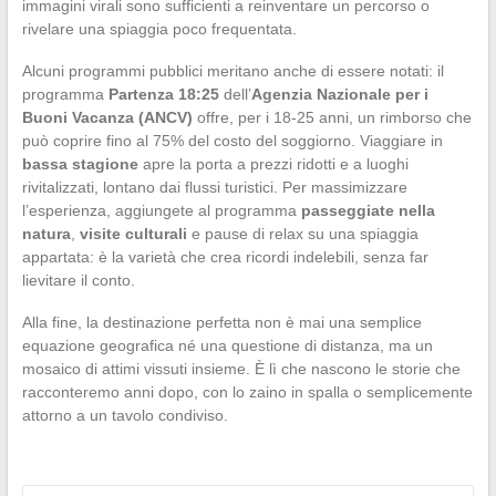
immagini virali sono sufficienti a reinventare un percorso o
rivelare una spiaggia poco frequentata.
Alcuni programmi pubblici meritano anche di essere notati: il
programma
Partenza 18:25
dell’
Agenzia Nazionale per i
Buoni Vacanza (ANCV)
offre, per i 18-25 anni, un rimborso che
può coprire fino al 75% del costo del soggiorno. Viaggiare in
bassa stagione
apre la porta a prezzi ridotti e a luoghi
rivitalizzati, lontano dai flussi turistici. Per massimizzare
l’esperienza, aggiungete al programma
passeggiate nella
natura
,
visite culturali
e pause di relax su una spiaggia
appartata: è la varietà che crea ricordi indelebili, senza far
lievitare il conto.
Alla fine, la destinazione perfetta non è mai una semplice
equazione geografica né una questione di distanza, ma un
mosaico di attimi vissuti insieme. È lì che nascono le storie che
racconteremo anni dopo, con lo zaino in spalla o semplicemente
attorno a un tavolo condiviso.