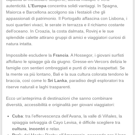
autenticità.
L’Europa
concentra solidi vantaggi. In Spagna,
Maiorca e Barcellona accolgono sia i festaioli che gli
appassionati di patrimonio. Il Portogallo affascina con Lisbona, i
suoi quartieri vivaci, le serate in terrazza e il richiamo costante
dell’oceano. In Croazia, la costa dalmata, Rovinj e le sue
splendide calette attirano gruppi di amici e viaggiatori curiosi di
natura intatta.
Impossibile escludere la
Francia
. A Hossegor, i giovani surfisti
affollano le spiagge già da giugno. Gresse-en-Vercors delizia le
famiglie con sentieri ombreggiati e punti di vista inaspettati. Se
la mente va più lontano, Bali e la sua cultura colorata tendono le
braccia, così come lo
Sri Lanka
, paradiso degli esploratori tra
riserve naturali e laghi trasparenti.
Ecco un’anteprima di destinazioni che sanno combinare
diversità, accessibilità e originalità per giovani viaggiatori:
Cuba
: tra l’effervescenza dell’Avana, la valle di Viñales, la
spiaggia selvaggia di Cayo Levisa, è difficile scegliere tra
cultura
,
incontri
e relax.
Perù
: dal Machu Picchu all’Amazzonia, passando per il lago