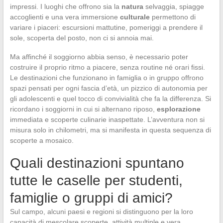
impressi. I luoghi che offrono sia la
natura
selvaggia, spiagge
accoglienti e una vera immersione
culturale
permettono di
variare i piaceri: escursioni mattutine, pomeriggi a prendere il
sole, scoperta del posto, non ci si annoia mai.
Ma affinché il soggiorno abbia senso, è necessario poter
costruire il proprio ritmo a piacere, senza routine né orari fissi.
Le destinazioni che funzionano in famiglia o in gruppo offrono
spazi pensati per ogni fascia d’età, un pizzico di autonomia per
gli adolescenti e quel tocco di convivialità che fa la differenza. Si
ricordano i soggiorni in cui si alternano riposo,
esplorazione
immediata e scoperte culinarie inaspettate. L’avventura non si
misura solo in chilometri, ma si manifesta in questa sequenza di
scoperte a mosaico.
Quali destinazioni spuntano
tutte le caselle per studenti,
famiglie o gruppi di amici?
Sul campo, alcuni paesi e regioni si distinguono per la loro
capacità di mescolare scoperte, attività multiple e vera