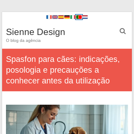
Sienne Design
O blog da agência
Spasfon para cães: indicações,
posologia e precauções a
conhecer antes da utilização