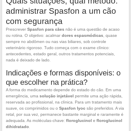
Quais situações, qual método:
administrar Spasfon a um cão
com segurança
Prescrever
Spasfon para cães
não é uma questão de acaso
ou rotina. O objetivo: acalmar
dores espasmódicas
, quase
sempre no abdômen ou nas vias biliares, sob controle
veterinário rigoroso. Tudo começa com o exame clínico:
antecedentes, estado geral, outros tratamentos potenciais,
nada é deixado de lado.
Indicações e formas disponíveis: o
que escolher na prática?
A forma do medicamento depende do estado do cão. Em uma
emergência, uma
solução injetável
permite uma ação rápida,
reservada ao profissional, na clínica. Para um tratamento mais
suave, os comprimidos ou o
Spasfon lyoc
são preferidos. A via
retal, por sua vez, permanece bastante marginal e raramente é
adequada. As moléculas-chave:
floroglucinol
e
floroglucinol
dihidratado
.