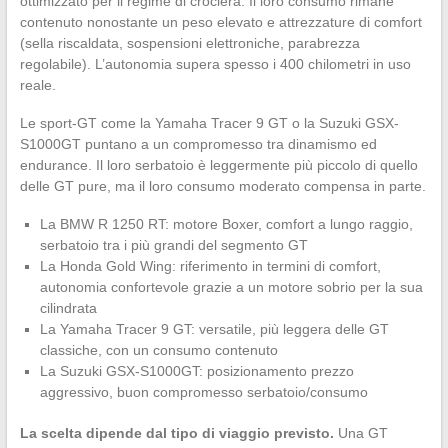
ottimizzato per il regime di crociera. Il loro consumo rimane
contenuto nonostante un peso elevato e attrezzature di comfort
(sella riscaldata, sospensioni elettroniche, parabrezza
regolabile). L’autonomia supera spesso i 400 chilometri in uso
reale.
Le sport-GT come la Yamaha Tracer 9 GT o la Suzuki GSX-
S1000GT puntano a un compromesso tra dinamismo ed
endurance. Il loro serbatoio è leggermente più piccolo di quello
delle GT pure, ma il loro consumo moderato compensa in parte.
La BMW R 1250 RT: motore Boxer, comfort a lungo raggio,
serbatoio tra i più grandi del segmento GT
La Honda Gold Wing: riferimento in termini di comfort,
autonomia confortevole grazie a un motore sobrio per la sua
cilindrata
La Yamaha Tracer 9 GT: versatile, più leggera delle GT
classiche, con un consumo contenuto
La Suzuki GSX-S1000GT: posizionamento prezzo
aggressivo, buon compromesso serbatoio/consumo
La scelta dipende dal tipo di viaggio previsto.
Una GT