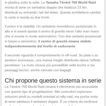
in plastica sotto la sella. La
Yamaha Ténéré 700 World Raid
monta di serie un serbatoio doppio che totalizza 23 litri,
distribuiti su entrambi i lati del telaio. Questa architettura cambia
le carte in tavola su due fronti.
Il primo è la stabilità. Un serbatoio monoblocco posizionato in
alto e in avanti sposta il centro di gravità verso l’alto man mano
che si svuota in modo asimmetrico. Con due serbatoi posizionati
in basso e simmetrici,
il centro di gravità rimane stabile
indipendentemente dal livello di carburante
.
Il secondo riguarda il comportamento in off-road. Su pista o su
sentiero sconnesso, una massa meglio distribuita riduce l’effetto
pendolare. La moto rimane più prevedibile nelle buche e nei
passaggi tecnici, anche caricata con bagagli.
Chi propone questo sistema in serie
La Ténéré 700 World Raid rimane il riferimento più accessibile
con questo tipo di progettazione. Altri costruttori esplorano
soluzioni simili su modelli orientati al rally-raid, ma poche moto
di serie adottano il serbatoio doppio. È un criterio da verificare