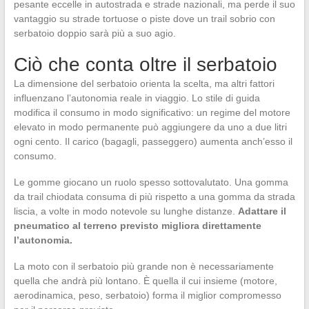
pesante eccelle in autostrada e strade nazionali, ma perde il suo
vantaggio su strade tortuose o piste dove un trail sobrio con
serbatoio doppio sarà più a suo agio.
Ciò che conta oltre il serbatoio
La dimensione del serbatoio orienta la scelta, ma altri fattori
influenzano l’autonomia reale in viaggio. Lo stile di guida
modifica il consumo in modo significativo: un regime del motore
elevato in modo permanente può aggiungere da uno a due litri
ogni cento. Il carico (bagagli, passeggero) aumenta anch’esso il
consumo.
Le gomme giocano un ruolo spesso sottovalutato. Una gomma
da trail chiodata consuma di più rispetto a una gomma da strada
liscia, a volte in modo notevole su lunghe distanze.
Adattare il
pneumatico al terreno previsto migliora direttamente
l’autonomia.
La moto con il serbatoio più grande non è necessariamente
quella che andrà più lontano. È quella il cui insieme (motore,
aerodinamica, peso, serbatoio) forma il miglior compromesso