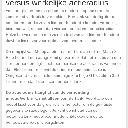
versus werkelijke actieradius
Veel ranglijsten rangschikken de modellen op tankgrootte
zonder het verbruik te vermelden. Een tank van dertig liter op
een toermotor die zeven liter per honderd kilometer verbruikt,
biedt nauwelijks meer dan vierhonderd kilometer actieradius.
Hetzelfde volume op een zuinige trail van vier liter per honderd
duwt de limiet ver voorbij de zevenhonderd kilometer.
De ranglijst van Motoplanete illustreert deze kloof: de Mash X-
Ride 50, met een aangekondigd verbruik dat net iets boven een
liter per honderd ligt, heeft een berekende actieradius van meer
dan 950 kilometer, terwijl de cilinderinhoud minuscule is.
Omgekeerd overschrijden sommige krachtige GT’s zelden 350
kilometer, ondanks een comfortabele tank.
De actieradius hangt af van de verhouding
inhoud/verbruik, niet alleen van de tank.
Voordat je een
model kiest voor de grote reis, is het beter om de gekruiste
gegevens te raadplegen. Je kunt de inhoud van de
motorfietstank model voor model ontdekken om op een
betrouwbare basis te vergelijken.