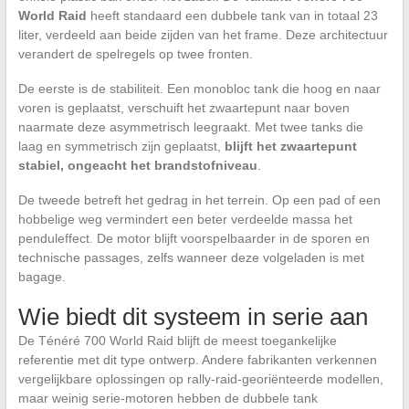
World Raid
heeft standaard een dubbele tank van in totaal 23
liter, verdeeld aan beide zijden van het frame. Deze architectuur
verandert de spelregels op twee fronten.
De eerste is de stabiliteit. Een monobloc tank die hoog en naar
voren is geplaatst, verschuift het zwaartepunt naar boven
naarmate deze asymmetrisch leegraakt. Met twee tanks die
laag en symmetrisch zijn geplaatst,
blijft het zwaartepunt
stabiel, ongeacht het brandstofniveau
.
De tweede betreft het gedrag in het terrein. Op een pad of een
hobbelige weg vermindert een beter verdeelde massa het
penduleffect. De motor blijft voorspelbaarder in de sporen en
technische passages, zelfs wanneer deze volgeladen is met
bagage.
Wie biedt dit systeem in serie aan
De Ténéré 700 World Raid blijft de meest toegankelijke
referentie met dit type ontwerp. Andere fabrikanten verkennen
vergelijkbare oplossingen op rally-raid-georiënteerde modellen,
maar weinig serie-motoren hebben de dubbele tank