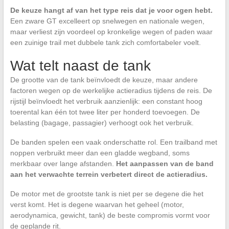
De keuze hangt af van het type reis dat je voor ogen hebt.
Een zware GT excelleert op snelwegen en nationale wegen,
maar verliest zijn voordeel op kronkelige wegen of paden waar
een zuinige trail met dubbele tank zich comfortabeler voelt.
Wat telt naast de tank
De grootte van de tank beïnvloedt de keuze, maar andere
factoren wegen op de werkelijke actieradius tijdens de reis. De
rijstijl beïnvloedt het verbruik aanzienlijk: een constant hoog
toerental kan één tot twee liter per honderd toevoegen. De
belasting (bagage, passagier) verhoogt ook het verbruik.
De banden spelen een vaak onderschatte rol. Een trailband met
noppen verbruikt meer dan een gladde wegband, soms
merkbaar over lange afstanden.
Het aanpassen van de band
aan het verwachte terrein verbetert direct de actieradius.
De motor met de grootste tank is niet per se degene die het
verst komt. Het is degene waarvan het geheel (motor,
aerodynamica, gewicht, tank) de beste compromis vormt voor
de geplande rit.